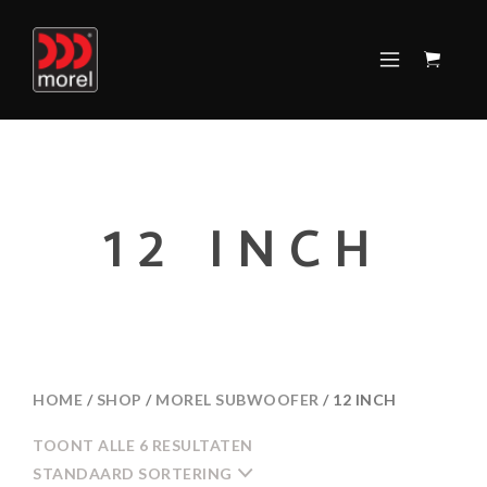
12 INCH
HOME
/
SHOP
/
MOREL SUBWOOFER
/ 12 INCH
TOONT ALLE 6 RESULTATEN
STANDAARD SORTERING