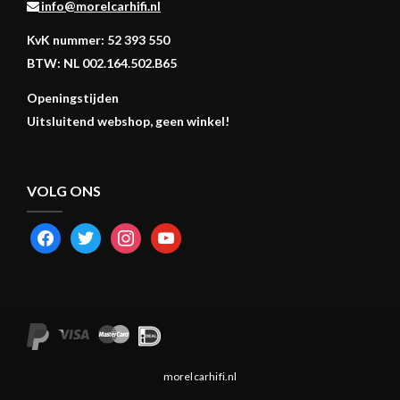
info@morelcarhifi.nl
KvK nummer: 52 393 550
BTW: NL 002.164.502.B65
Openingstijden
Uitsluitend webshop, geen winkel!
VOLG ONS
FACEBOOK
TWITTER
INSTAGRAM
YOUTUBE
morelcarhifi.nl