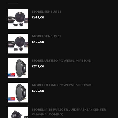
MOREL SENSUS 63
€
699,00
MOREL SENSUS 62
€
499,00
MOREL ULTIMO POWERSLIM PS104D
€
749,00
MOREL ULTIMO POWERSLIM PS124D
€
799,00
MOREL IR-BMW42CTR LUIDSPREKER ( CENTER
CHANNEL COMPO)