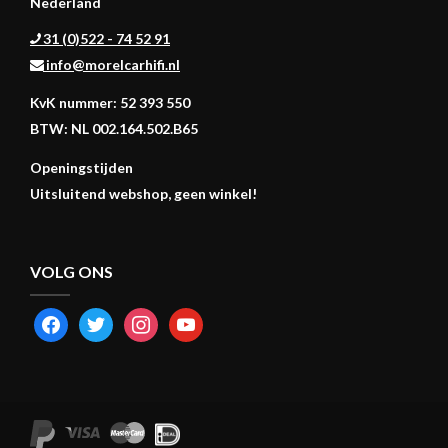
Nederland
31 (0)522 - 74 52 91
info@morelcarhifi.nl
KvK nummer: 52 393 550
BTW: NL 002.164.502.B65
Openingstijden
Uitsluitend webshop, geen winkel!
VOLG ONS
FACEBOOK
TWITTER
INSTAGRAM
YOUTUBE