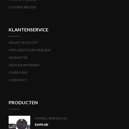
COOKIE BELEID
KLANTENSERVICE
WAAR TE KOOP?
VEELGESTELDE VRAGEN
GARANTIE
DEALER WORDEN
OVER ONS
CONTACT
PRODUCTEN
MOREL SENSUS 63
€
699,00