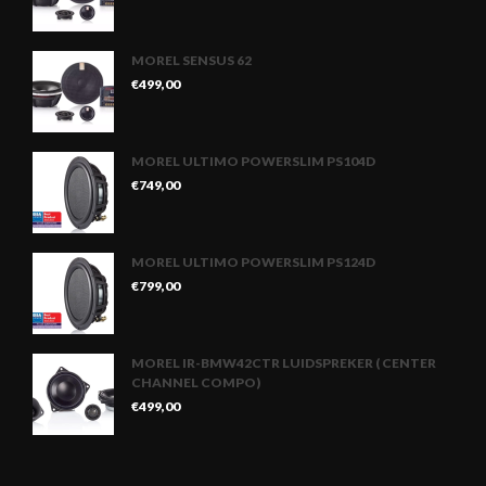
MOREL SENSUS 62
€
499,00
MOREL ULTIMO POWERSLIM PS104D
€
749,00
MOREL ULTIMO POWERSLIM PS124D
€
799,00
MOREL IR-BMW42CTR LUIDSPREKER ( CENTER
CHANNEL COMPO)
€
499,00