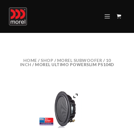
HOME
/
SHOP
/
MOREL SUBWOOFER
/
10
INCH
/ MOREL ULTIMO POWERSLIM PS104D