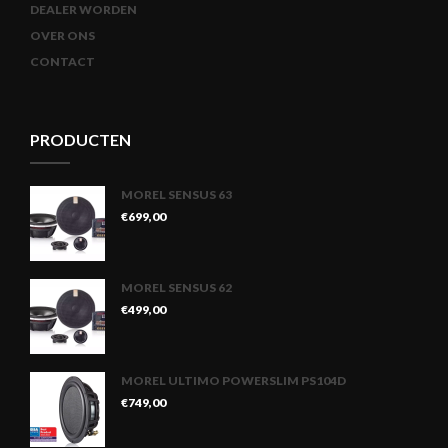
DEALER WORDEN
OVER ONS
CONTACT
PRODUCTEN
MOREL SENSUS 63
€
699,00
MOREL SENSUS 62
€
499,00
MOREL ULTIMO POWERSLIM PS104D
€
749,00