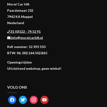
Morel Car Hifi
Paardemaat 21E
7942 KA Meppel
Nederland
31 (0)522 - 74 52 91
info@morelcarhifi.nl
KvK nummer: 52 393 550
BTW: NL 002.164.502.B65
Openingstijden
Uitsluitend webshop, geen winkel!
VOLG ONS
FACEBOOK
TWITTER
INSTAGRAM
YOUTUBE