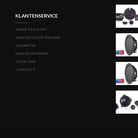
KLANTENSERVICE
WAAR TE KOOP?
VEELGESTELDE VRAGEN
GARANTIE
DEALER WORDEN
OVER ONS
CONTACT