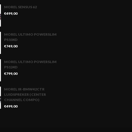
MOREL SENSUS 62
€
499,00
MOREL ULTIMO POWERSLIM
PS104D
€
749,00
MOREL ULTIMO POWERSLIM
PS124D
€
799,00
MOREL IR-BMW42CTR
LUIDSPREKER ( CENTER
CHANNEL COMPO)
€
499,00