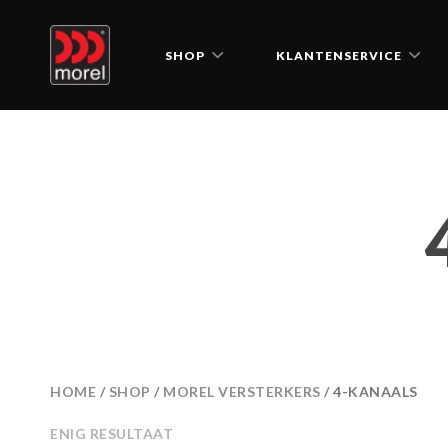
SHOP
KLANTENSERVICE
HOME
/
SHOP
/
MOREL VERSTERKERS
/ 4-KANAALS
ENIG RESULTAAT