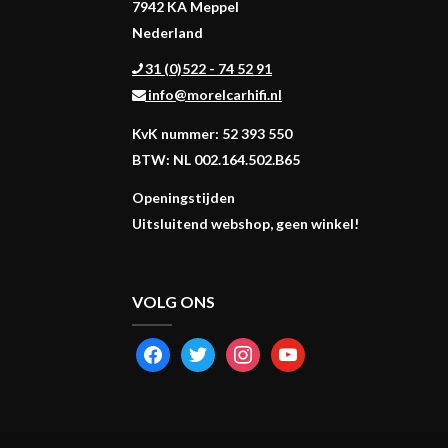
7942 KA Meppel
Nederland
31 (0)522 - 74 52 91
info@morelcarhifi.nl
KvK nummer: 52 393 550
BTW: NL 002.164.502.B65
Openingstijden
Uitsluitend webshop, geen winkel!
VOLG ONS
FACEBOOK
TWITTER
INSTAGRAM
YOUTUBE