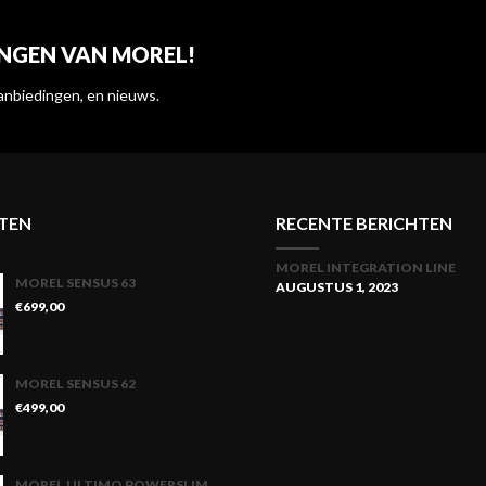
INGEN VAN MOREL!
anbiedingen, en nieuws.
TEN
RECENTE BERICHTEN
MOREL INTEGRATION LINE
MOREL SENSUS 63
AUGUSTUS 1, 2023
€
699,00
MOREL SENSUS 62
€
499,00
MOREL ULTIMO POWERSLIM