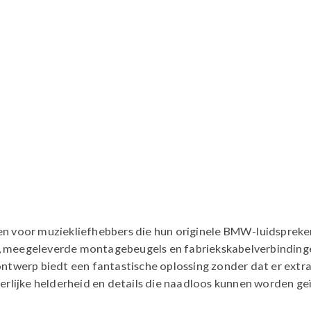
n voor muziekliefhebbers die hun originele BMW-luidspreke
erp, meegeleverde montagebeugels en fabriekskabelverbind
ntwerp biedt een fantastische oplossing zonder dat er extr
erlijke helderheid en details die naadloos kunnen worden ge