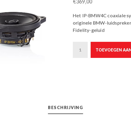
€
369,00
Het IP-BMW4C coaxiale sy
originele BMW-luidspreker
Fidelity-geluid
Quantity
TOEVOEGEN AA
BESCHRIJVING