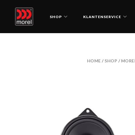
SHOP
KLANTENSERVICE
HOME
/
SHOP
/
MORE