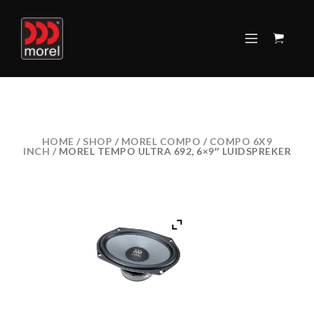
HOME
/
SHOP
/
MOREL COMPO
/
COMPO 6X9
INCH
/ MOREL TEMPO ULTRA 692, 6×9″ LUIDSPREKER