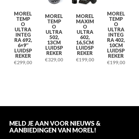
MOREL
MOREL
MOREL
MOREL
TEMP
TEMP
TEMP
MAXIM
O
O
O
O
ULTRA
ULTRA
ULTRA
ULTRA
INTEG
INTEG
502,
602,
RA 692,
RA 402,
13CM
16,5CM
6×9″
10CM
LUIDSP
LUIDSP
LUIDSP
LUIDSP
REKER
REKER
REKER
REKER
€
329,00
€
199,00
€
299,00
€
199,00
MELD JE AAN VOOR NIEUWS &
AANBIEDINGEN VAN MOREL!