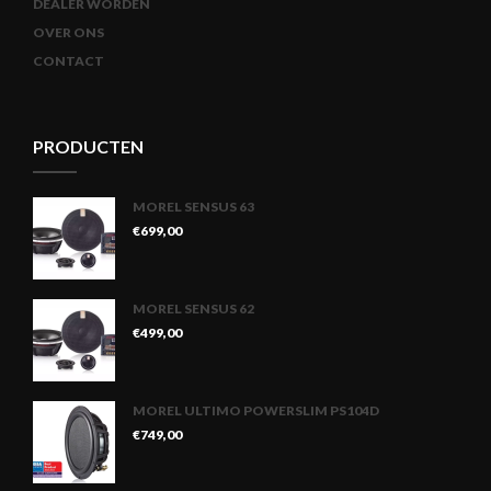
DEALER WORDEN
OVER ONS
CONTACT
PRODUCTEN
MOREL SENSUS 63
€
699,00
MOREL SENSUS 62
€
499,00
MOREL ULTIMO POWERSLIM PS104D
€
749,00