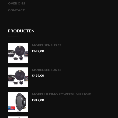
OVER ONS
CONTACT
PRODUCTEN
MOREL SENSUS 63
€
699,00
MOREL SENSUS 62
€
499,00
MOREL ULTIMO POWERSLIM PS104D
€
749,00