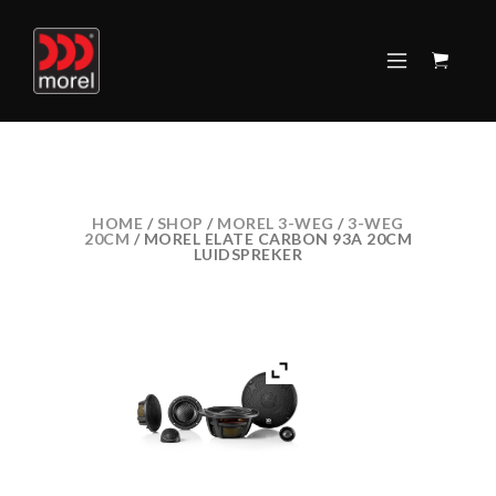
HOME
/
SHOP
/
MOREL 3-WEG
/
3-WEG
20CM
/ MOREL ELATE CARBON 93A 20CM
LUIDSPREKER