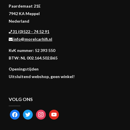
Paardemaat 21E
7942 KA Meppel
Nederland
31 (0)522 - 74 52 91
info@morelcarhifi.nl
KvK nummer: 52 393 550
BTW: NL 002.164.502.B65
Openingstijden
Uitsluitend webshop, geen winkel!
VOLG ONS
FACEBOOK
TWITTER
INSTAGRAM
YOUTUBE