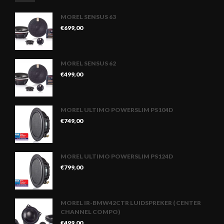
MOREL SENSUS 63
€
699,00
MOREL SENSUS 62
€
499,00
MOREL ULTIMO POWERSLIM PS104D
€
749,00
MOREL ULTIMO POWERSLIM PS124D
€
799,00
MOREL IR-BMW42CTR LUIDSPREKER ( CENTER
CHANNEL COMPO)
€
499,00