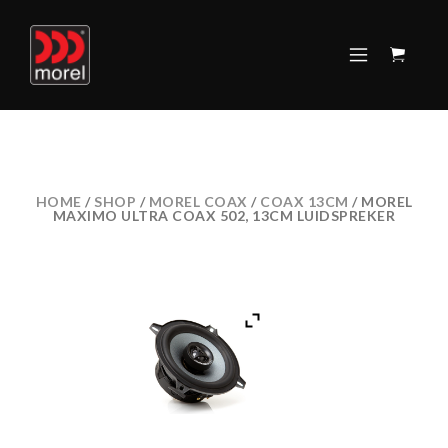
HOME
/
SHOP
/
MOREL COAX
/
COAX 13CM
/ MOREL
MAXIMO ULTRA COAX 502, 13CM LUIDSPREKER