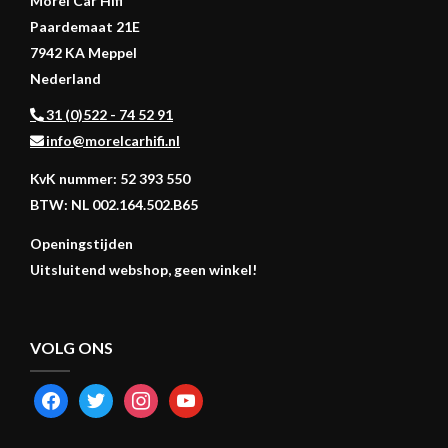
Morel Car Hifi
Paardemaat 21E
7942 KA Meppel
Nederland
31 (0)522 - 74 52 91
info@morelcarhifi.nl
KvK nummer: 52 393 550
BTW: NL 002.164.502.B65
Openingstijden
Uitsluitend webshop, geen winkel!
VOLG ONS
FACEBOOK
TWITTER
INSTAGRAM
YOUTUBE