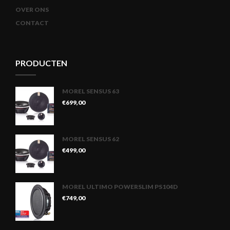
OVER ONS
CONTACT
PRODUCTEN
MOREL SENSUS 63
€
699,00
MOREL SENSUS 62
€
499,00
MOREL ULTIMO POWERSLIM PS104D
€
749,00